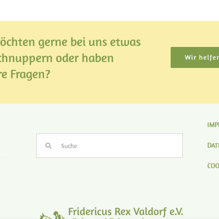
öchten gerne bei uns etwas
schnuppern oder haben
Wir helfe
re Fragen?
IMP
Suche
DAT
nach:
COO