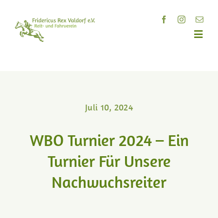
Zum
Inhalt
springen
Toggl
Navig
Home
Verein
Juli 10, 2024
WBO Turnier 2024 – Ein
Reitunterricht
Turnier Für Unsere
Aktuelles
Nachwuchsreiter
Bildergalerie